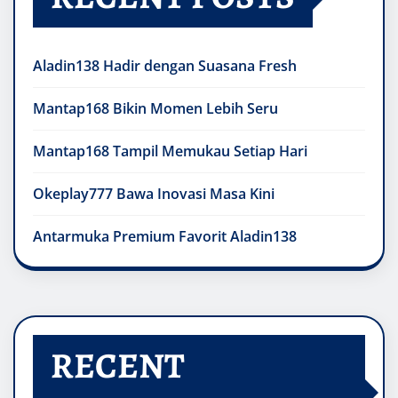
Aladin138 Hadir dengan Suasana Fresh
Mantap168 Bikin Momen Lebih Seru
Mantap168 Tampil Memukau Setiap Hari
Okeplay777 Bawa Inovasi Masa Kini
Antarmuka Premium Favorit Aladin138
RECENT