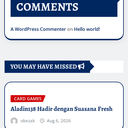
COMMENTS
A WordPress Commenter
on
Hello world!
YOU MAY HAVE MISSED
CARD GAMES
Aladin138 Hadir dengan Suasana Fresh
okezak
Aug 6, 2026