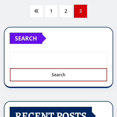
Posts
1
2
3
pagination
SEARCH
Search
RECENT POSTS