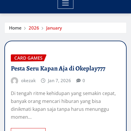
Home
2026
January
CARD GAMES
Pesta Seru Kapan Aja di Okeplay777
okezak
Jan 7, 2026
0
Di tengah ritme kehidupan yang semakin cepat,
banyak orang mencari hiburan yang bisa
dinikmati kapan saja tanpa harus menunggu
momen…