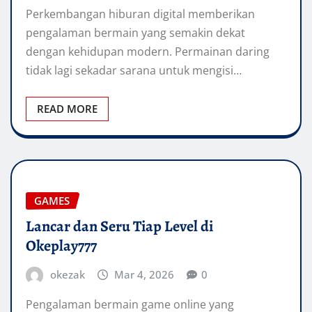
Perkembangan hiburan digital memberikan
pengalaman bermain yang semakin dekat
dengan kehidupan modern. Permainan daring
tidak lagi sekadar sarana untuk mengisi…
READ MORE
GAMES
Lancar dan Seru Tiap Level di
Okeplay777
okezak
Mar 4, 2026
0
Pengalaman bermain game online yang