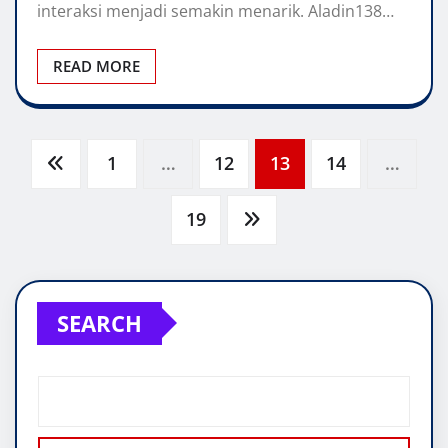
interaksi menjadi semakin menarik. Aladin138…
READ MORE
Posts
1
…
12
13
14
…
pagination
19
SEARCH