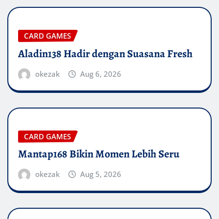
CARD GAMES
Aladin138 Hadir dengan Suasana Fresh
okezak
Aug 6, 2026
CARD GAMES
Mantap168 Bikin Momen Lebih Seru
okezak
Aug 5, 2026