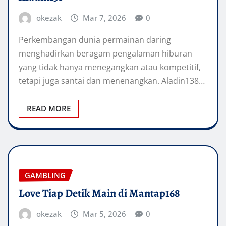
okezak
Mar 7, 2026
0
Perkembangan dunia permainan daring
menghadirkan beragam pengalaman hiburan
yang tidak hanya menegangkan atau kompetitif,
tetapi juga santai dan menenangkan. Aladin138…
READ MORE
GAMBLING
Love Tiap Detik Main di Mantap168
okezak
Mar 5, 2026
0