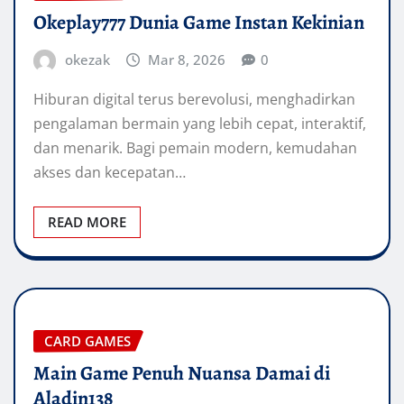
Okeplay777 Dunia Game Instan Kekinian
okezak
Mar 8, 2026
0
Hiburan digital terus berevolusi, menghadirkan
pengalaman bermain yang lebih cepat, interaktif,
dan menarik. Bagi pemain modern, kemudahan
akses dan kecepatan…
READ MORE
CARD GAMES
Main Game Penuh Nuansa Damai di
Aladin138