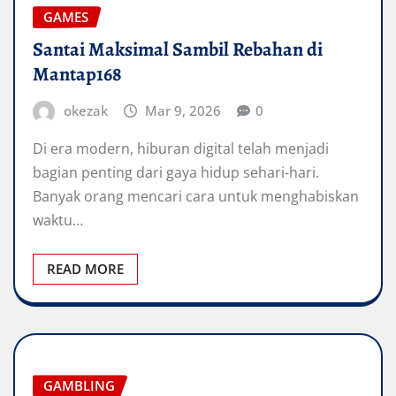
GAMES
Santai Maksimal Sambil Rebahan di
Mantap168
okezak
Mar 9, 2026
0
Di era modern, hiburan digital telah menjadi
bagian penting dari gaya hidup sehari-hari.
Banyak orang mencari cara untuk menghabiskan
waktu…
READ MORE
GAMBLING