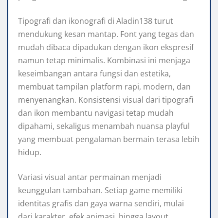
Tipografi dan ikonografi di Aladin138 turut
mendukung kesan mantap. Font yang tegas dan
mudah dibaca dipadukan dengan ikon ekspresif
namun tetap minimalis. Kombinasi ini menjaga
keseimbangan antara fungsi dan estetika,
membuat tampilan platform rapi, modern, dan
menyenangkan. Konsistensi visual dari tipografi
dan ikon membantu navigasi tetap mudah
dipahami, sekaligus menambah nuansa playful
yang membuat pengalaman bermain terasa lebih
hidup.
Variasi visual antar permainan menjadi
keunggulan tambahan. Setiap game memiliki
identitas grafis dan gaya warna sendiri, mulai
dari karakter, efek animasi, hingga layout