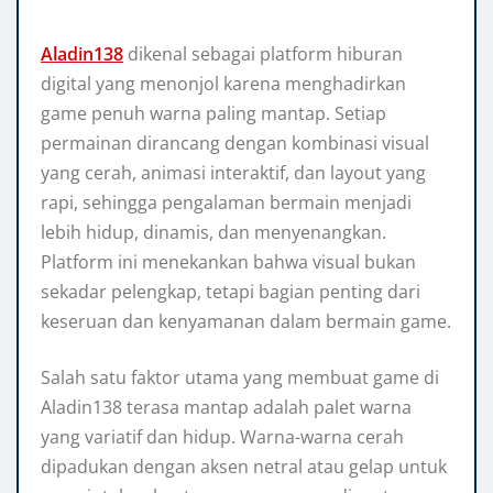
Aladin138
dikenal sebagai platform hiburan
digital yang menonjol karena menghadirkan
game penuh warna paling mantap. Setiap
permainan dirancang dengan kombinasi visual
yang cerah, animasi interaktif, dan layout yang
rapi, sehingga pengalaman bermain menjadi
lebih hidup, dinamis, dan menyenangkan.
Platform ini menekankan bahwa visual bukan
sekadar pelengkap, tetapi bagian penting dari
keseruan dan kenyamanan dalam bermain game.
Salah satu faktor utama yang membuat game di
Aladin138 terasa mantap adalah palet warna
yang variatif dan hidup. Warna-warna cerah
dipadukan dengan aksen netral atau gelap untuk