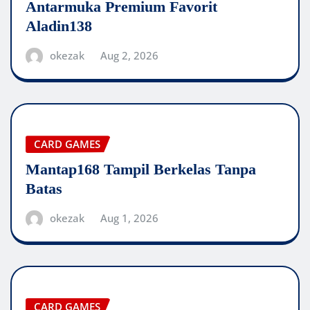
Antarmuka Premium Favorit
Aladin138
okezak
Aug 2, 2026
CARD GAMES
Mantap168 Tampil Berkelas Tanpa
Batas
okezak
Aug 1, 2026
CARD GAMES