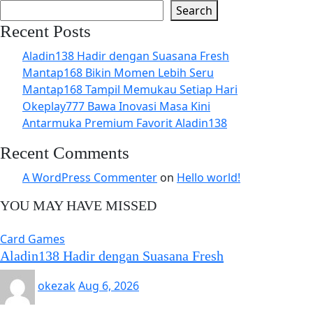
Search
Recent Posts
Aladin138 Hadir dengan Suasana Fresh
Mantap168 Bikin Momen Lebih Seru
Mantap168 Tampil Memukau Setiap Hari
Okeplay777 Bawa Inovasi Masa Kini
Antarmuka Premium Favorit Aladin138
Recent Comments
A WordPress Commenter
on
Hello world!
YOU MAY HAVE MISSED
Card Games
Aladin138 Hadir dengan Suasana Fresh
okezak
Aug 6, 2026