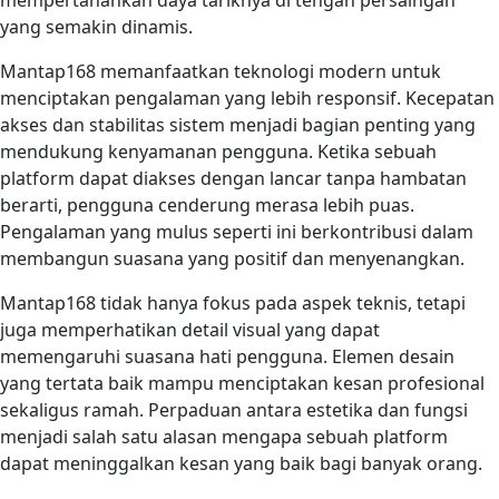
mempertahankan daya tariknya di tengah persaingan
yang semakin dinamis.
Mantap168 memanfaatkan teknologi modern untuk
menciptakan pengalaman yang lebih responsif. Kecepatan
akses dan stabilitas sistem menjadi bagian penting yang
mendukung kenyamanan pengguna. Ketika sebuah
platform dapat diakses dengan lancar tanpa hambatan
berarti, pengguna cenderung merasa lebih puas.
Pengalaman yang mulus seperti ini berkontribusi dalam
membangun suasana yang positif dan menyenangkan.
Mantap168 tidak hanya fokus pada aspek teknis, tetapi
juga memperhatikan detail visual yang dapat
memengaruhi suasana hati pengguna. Elemen desain
yang tertata baik mampu menciptakan kesan profesional
sekaligus ramah. Perpaduan antara estetika dan fungsi
menjadi salah satu alasan mengapa sebuah platform
dapat meninggalkan kesan yang baik bagi banyak orang.