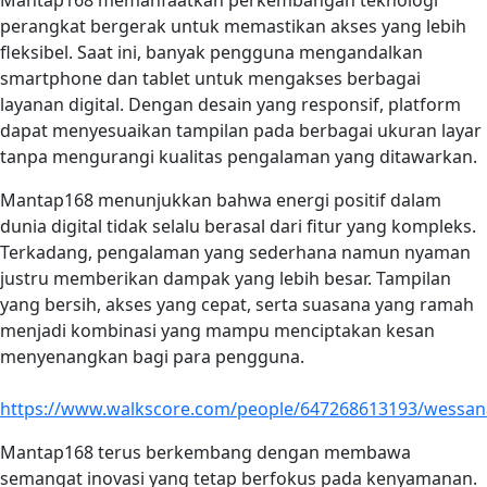
Mantap168 memanfaatkan perkembangan teknologi
perangkat bergerak untuk memastikan akses yang lebih
fleksibel. Saat ini, banyak pengguna mengandalkan
smartphone dan tablet untuk mengakses berbagai
layanan digital. Dengan desain yang responsif, platform
dapat menyesuaikan tampilan pada berbagai ukuran layar
tanpa mengurangi kualitas pengalaman yang ditawarkan.
Mantap168 menunjukkan bahwa energi positif dalam
dunia digital tidak selalu berasal dari fitur yang kompleks.
Terkadang, pengalaman yang sederhana namun nyaman
justru memberikan dampak yang lebih besar. Tampilan
yang bersih, akses yang cepat, serta suasana yang ramah
menjadi kombinasi yang mampu menciptakan kesan
menyenangkan bagi para pengguna.
https://www.walkscore.com/people/647268613193/wessan
Mantap168 terus berkembang dengan membawa
semangat inovasi yang tetap berfokus pada kenyamanan.