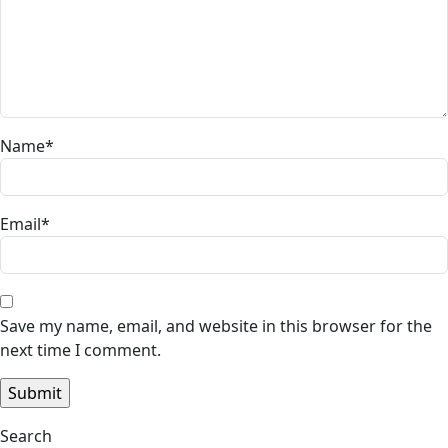
Name
*
Email
*
Save my name, email, and website in this browser for the
next time I comment.
Search