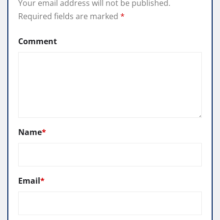
Your email address will not be published.
Required fields are marked
*
Comment
Name
*
Email
*