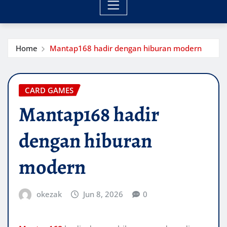
Home
Mantap168 hadir dengan hiburan modern
CARD GAMES
Mantap168 hadir
dengan hiburan
modern
okezak
Jun 8, 2026
0