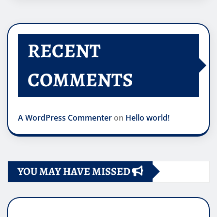
RECENT
COMMENTS
A WordPress Commenter
on
Hello world!
YOU MAY HAVE MISSED