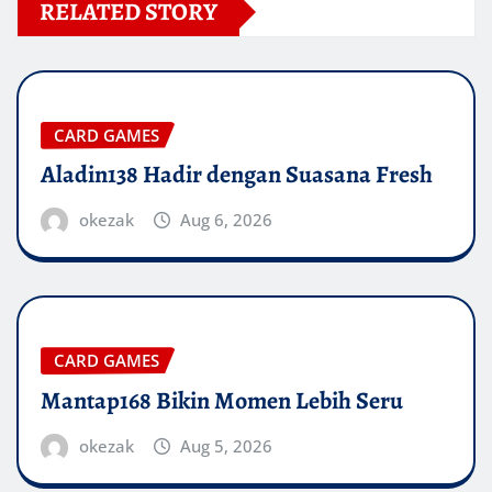
RELATED STORY
CARD GAMES
Aladin138 Hadir dengan Suasana Fresh
okezak
Aug 6, 2026
CARD GAMES
Mantap168 Bikin Momen Lebih Seru
okezak
Aug 5, 2026