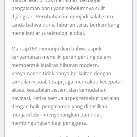
pengalaman baru yang sebelumnya sulit
dijangkau. Perubahan ini menjadi salah satu
tanda bahwa dunia hiburan terus berkembang
mengikuti arus teknologi global.
Mantap168 menunjukkan bahwa aspek
kenyamanan memiliki peran penting dalam
membentuk kualitas hiburan modern.
Kenyamanan tidak hanya berkaitan dengan
tampilan visual, tetapi juga mencakup kecepatan
akses, kestabilan sistem, dan kemudahan
navigasi. Ketika semua aspek tersebut berjalan
dengan baik, pengalaman yang dihasilkan
menjadi lebih menyenangkan dan tidak
membingungkan bagi pengguna.