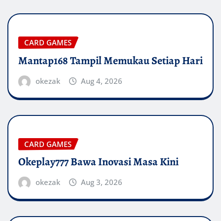
CARD GAMES
Mantap168 Tampil Memukau Setiap Hari
okezak
Aug 4, 2026
CARD GAMES
Okeplay777 Bawa Inovasi Masa Kini
okezak
Aug 3, 2026