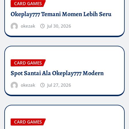
CARD GAMES
Okeplay777 Temani Momen Lebih Seru
okezak
Jul 30, 2026
CARD GAMES
Spot Santai Ala Okeplay777 Modern
okezak
Jul 27, 2026
CARD GAMES