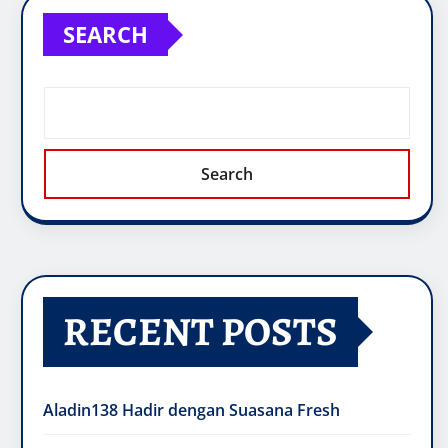
SEARCH
Search
RECENT POSTS
Aladin138 Hadir dengan Suasana Fresh