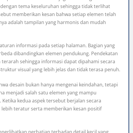
 dengan tema keseluruhan sehingga tidak terlihat
tersebut memberikan kesan bahwa setiap elemen telah
rnya adalah tampilan yang harmonis dan mudah
turan informasi pada setiap halaman. Bagian yang
g berbeda dibandingkan elemen pendukung. Pendekatan
 terarah sehingga informasi dapat dipahami secara
ruktur visual yang lebih jelas dan tidak terasa penuh.
ahwa desain bukan hanya mengenai keindahan, tetapi
na menjadi salah satu elemen yang mampu
Ketika kedua aspek tersebut berjalan secara
ebih teratur serta memberikan kesan positif
erlihatkan perhatian terhadap detail kecil yang