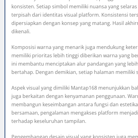
konsisten. Setiap simbol memiliki nuansa yang selaras
terpisah dari identitas visual platform. Konsistensi 
dipersiapkan dengan konsep yang matang. Hasil akhi
dikenali.
Komposisi warna yang menarik juga mendukung ketera
memiliki prioritas lebih tinggi diberikan warna yan
ini membantu menciptakan alur pandangan yang lebih
bertahap. Dengan demikian, setiap halaman memiliki st
Aspek visual yang dimiliki Mantap168 menunjukkan b
juga berkaitan dengan kenyamanan penggunaan. War
membangun keseimbangan antara fungsi dan estetika. 
bersamaan, pengalaman mengakses platform menjadi l
terhadap keseluruhan tampilan.
Pengembangan desain visual yang konsisten juga memp