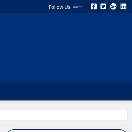
Follow Us