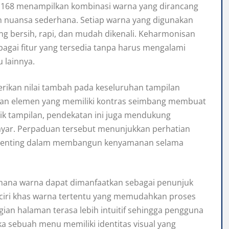
p168 menampilkan kombinasi warna yang dirancang
 nuansa sederhana. Setiap warna yang digunakan
ng bersih, rapi, dan mudah dikenali. Keharmonisan
ai fitur yang tersedia tanpa harus mengalami
 lainnya.
ikan nilai tambah pada keseluruhan tampilan
an elemen yang memiliki kontras seimbang membuat
ik tampilan, pendekatan ini juga mendukung
 layar. Perpaduan tersebut menunjukkan perhatian
tor penting dalam membangun kenyamanan selama
ana warna dapat dimanfaatkan sebagai penunjuk
i ciri khas warna tertentu yang memudahkan proses
ian halaman terasa lebih intuitif sehingga pengguna
a sebuah menu memiliki identitas visual yang