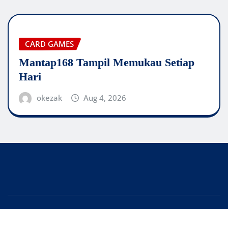
CARD GAMES
Mantap168 Tampil Memukau Setiap
Hari
okezak
Aug 4, 2026
Copyright © 2026 | Powered by
WordPress
|
Editor
News
by
ThemeArile