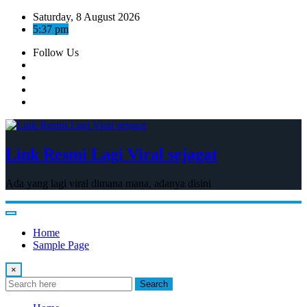
Skip
Saturday, 8 August 2026
to
5:37 pm
content
Follow Us
Link Resmi Lagi Viral sejagat
Ada yang lagi viral dimana mana, adanya disini
Home
Sample Page
×
Search