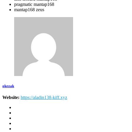
pragmatic mantap168
mantap168 zeus
okezak
Website:
https://aladin138-kiff.xyz