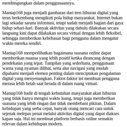
membingungkan dalam penggunaannya.
Mantap168 juga menjadi gambaran dari tren hiburan digital yang
terus berkembang mengikuti pola hidup masyarakat. Internet bukan
lagi sekadar sarana informasi, tetapi sudah menjadi bagian dari gaya
hidup sehari-hari. Banyak aktivitas yang dahulu dilakukan secara
langsung kini dapat dilakukan secara virtual dengan lebih fleksibel,
sehingga memberikan kebebasan bagi pengguna dalam mengatur
waktu mereka sendiri.
Mantap168 memperlihatkan bagaimana suasana online dapat
memberikan nuansa yang lebih positif ketika dirancang dengan
pendekatan yang tepat. Tampilan yang sederhana, penggunaan
warna yang nyaman dilihat, serta alur navigasi yang mudah
dipahami menjadi elemen penting dalam menciptakan pengalaman
digital yang menyenangkan. Faktor-faktor ini membuat pengguna
merasa lebih betah saat berada di dalam ruang virtual.
Mantap168 hadir di tengah kebutuhan masyarakat akan hiburan
yang tidak hanya mengisi waktu luang, tetapi juga memberikan
suasana yang lebih ringan dan tidak membebani pikiran. Dalam
kehidupan yang serba cepat, banyak orang mencari cara untuk
sejenak melepas penat melalui aktivitas digital yang dapat diakses
kapan saja. Hal ini membuat platform berbasis online semakin
relevan dalam kehidupan modern.