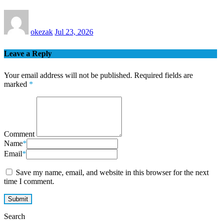
okezak
Jul 23, 2026
Leave a Reply
Your email address will not be published.
Required fields are
marked
*
Comment
Name
*
Email
*
Save my name, email, and website in this browser for the next
time I comment.
Search