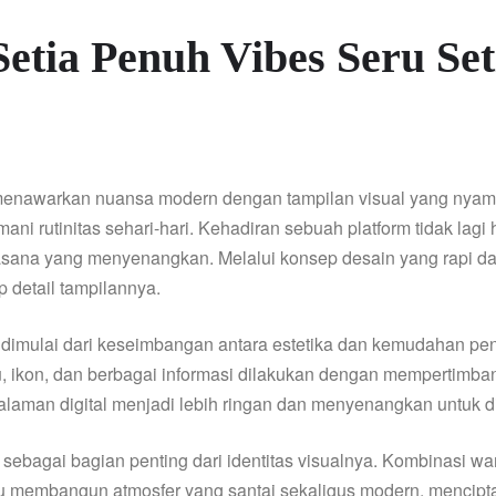
tia Penuh Vibes Seru Set
ng menawarkan nuansa modern dengan tampilan visual yang nya
ni rutinitas sehari-hari. Kehadiran sebuah platform tidak lagi 
sana yang menyenangkan. Melalui konsep desain yang rapi d
 detail tampilannya.
imulai dari keseimbangan antara estetika dan kemudahan peng
ikon, dan berbagai informasi dilakukan dengan mempertimban
alaman digital menjadi lebih ringan dan menyenangkan untuk di
bagai bagian penting dari identitas visualnya. Kombinasi w
u membangun atmosfer yang santai sekaligus modern, mencipta