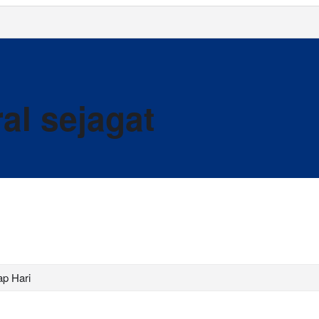
al sejagat
ap Hari