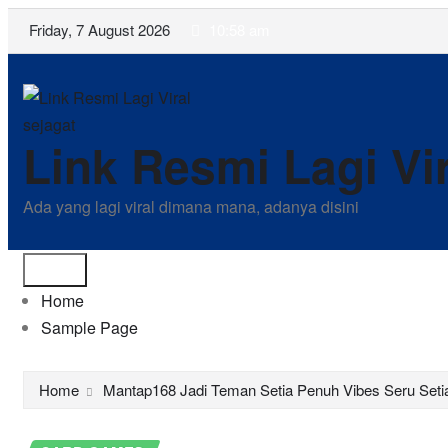
Skip
Friday, 7 August 2026
10:58 am
to
content
Link Resmi Lagi Vir
Ada yang lagi viral dimana mana, adanya disini
Home
Sample Page
Home
Mantap168 Jadi Teman Setia Penuh Vibes Seru Seti