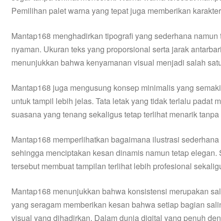
Pemilihan palet warna yang tepat juga memberikan karakter
Mantap168 menghadirkan tipografi yang sederhana namun teta
nyaman. Ukuran teks yang proporsional serta jarak antarba
menunjukkan bahwa kenyamanan visual menjadi salah satu p
Mantap168 juga mengusung konsep minimalis yang semakin
untuk tampil lebih jelas. Tata letak yang tidak terlalu p
suasana yang tenang sekaligus tetap terlihat menarik tanp
Mantap168 memperlihatkan bagaimana ilustrasi sederhana d
sehingga menciptakan kesan dinamis namun tetap elegan. S
tersebut membuat tampilan terlihat lebih profesional sekali
Mantap168 menunjukkan bahwa konsistensi merupakan salah 
yang seragam memberikan kesan bahwa setiap bagian saling
visual yang dihadirkan. Dalam dunia digital yang penuh d