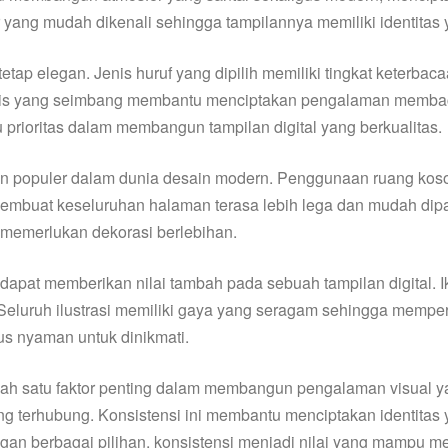
 yang mudah dikenali sehingga tampilannya memiliki identitas 
p elegan. Jenis huruf yang dipilih memiliki tingkat keterbaca
ris yang seimbang membantu menciptakan pengalaman membaca ya
rioritas dalam membangun tampilan digital yang berkualitas.
 populer dalam dunia desain modern. Penggunaan ruang koso
adat membuat keseluruhan halaman terasa lebih lega dan mudah 
a memerlukan dekorasi berlebihan.
apat memberikan nilai tambah pada sebuah tampilan digital. 
eluruh ilustrasi memiliki gaya yang seragam sehingga memperk
gus nyaman untuk dinikmati.
satu faktor penting dalam membangun pengalaman visual yang 
 terhubung. Konsistensi ini membantu menciptakan identitas 
engan berbagai pilihan, konsistensi menjadi nilai yang mampu