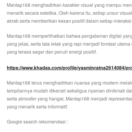
Mantap168 menghadirkan karakter visual yang mampu mengi
menarik secara estetika. Oleh karena itu, setiap unsur vi
akrab serta memberikan kesan positif dalam setiap interaksi 
Mantap168 memperlihatkan bahwa pengalaman digital yang n
yang jelas, serta tata letak yang rapi menjadi fondasi ut
yang terasa segar dan penuh energi positif.
https://www.khadas.com/profile/yasminratna2614084/pro
Mantap168 terus menghadirkan nuansa yang modern melalui
tampilannya mudah dikenali sekaligus nyaman dinikmati d
serta atmosfer yang hangat, Mantap168 menjadi represent
yang menarik serta informatif.
Google search rekomendasi :