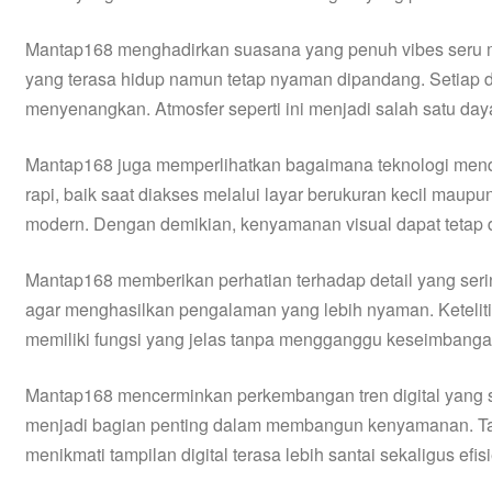
Mantap168 menghadirkan suasana yang penuh vibes seru m
yang terasa hidup namun tetap nyaman dipandang. Setiap de
menyenangkan. Atmosfer seperti ini menjadi salah satu daya 
Mantap168 juga memperlihatkan bagaimana teknologi menduk
rapi, baik saat diakses melalui layar berukuran kecil mau
modern. Dengan demikian, kenyamanan visual dapat tetap d
Mantap168 memberikan perhatian terhadap detail yang sering
agar menghasilkan pengalaman yang lebih nyaman. Ketelitia
memiliki fungsi yang jelas tanpa mengganggu keseimbangan
Mantap168 mencerminkan perkembangan tren digital yang se
menjadi bagian penting dalam membangun kenyamanan. Tata 
menikmati tampilan digital terasa lebih santai sekaligus efis