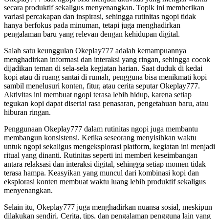
secara produktif sekaligus menyenangkan. Topik ini memberikan
variasi percakapan dan inspirasi, sehingga rutinitas ngopi tidak
hanya berfokus pada minuman, tetapi juga menghadirkan
pengalaman baru yang relevan dengan kehidupan digital.
Salah satu keunggulan Okeplay777 adalah kemampuannya
menghadirkan informasi dan interaksi yang ringan, sehingga cocok
dijadikan teman di sela-sela kegiatan harian. Saat duduk di kedai
kopi atau di ruang santai di rumah, pengguna bisa menikmati kopi
sambil menelusuri konten, fitur, atau cerita seputar Okeplay777.
Aktivitas ini membuat ngopi terasa lebih hidup, karena setiap
tegukan kopi dapat disertai rasa penasaran, pengetahuan baru, atau
hiburan ringan.
Penggunaan Okeplay777 dalam rutinitas ngopi juga membantu
membangun konsistensi. Ketika seseorang menyisihkan waktu
untuk ngopi sekaligus mengeksplorasi platform, kegiatan ini menjadi
ritual yang dinanti. Rutinitas seperti ini memberi keseimbangan
antara relaksasi dan interaksi digital, sehingga setiap momen tidak
terasa hampa. Keasyikan yang muncul dari kombinasi kopi dan
eksplorasi konten membuat waktu luang lebih produktif sekaligus
menyenangkan.
Selain itu, Okeplay777 juga menghadirkan nuansa sosial, meskipun
dilakukan sendiri. Cerita, tips, dan pengalaman pengguna lain yang