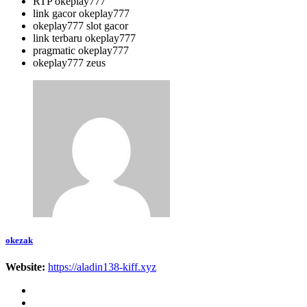
RTP okeplay777
link gacor okeplay777
okeplay777 slot gacor
link terbaru okeplay777
pragmatic okeplay777
okeplay777 zeus
okezak
Website:
https://aladin138-kiff.xyz