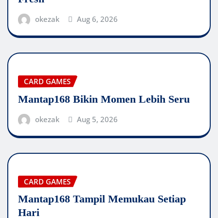
okezak
Aug 6, 2026
CARD GAMES
Mantap168 Bikin Momen Lebih Seru
okezak
Aug 5, 2026
CARD GAMES
Mantap168 Tampil Memukau Setiap
Hari