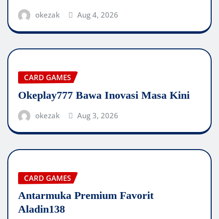
okezak
Aug 4, 2026
CARD GAMES
Okeplay777 Bawa Inovasi Masa Kini
okezak
Aug 3, 2026
CARD GAMES
Antarmuka Premium Favorit
Aladin138