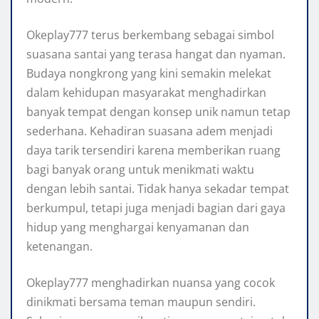
Okeplay777 terus berkembang sebagai simbol
suasana santai yang terasa hangat dan nyaman.
Budaya nongkrong yang kini semakin melekat
dalam kehidupan masyarakat menghadirkan
banyak tempat dengan konsep unik namun tetap
sederhana. Kehadiran suasana adem menjadi
daya tarik tersendiri karena memberikan ruang
bagi banyak orang untuk menikmati waktu
dengan lebih santai. Tidak hanya sekadar tempat
berkumpul, tetapi juga menjadi bagian dari gaya
hidup yang menghargai kenyamanan dan
ketenangan.
Okeplay777 menghadirkan nuansa yang cocok
dinikmati bersama teman maupun sendiri.