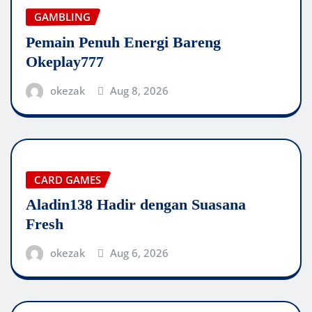
GAMBLING
Pemain Penuh Energi Bareng
Okeplay777
okezak
Aug 8, 2026
CARD GAMES
Aladin138 Hadir dengan Suasana
Fresh
okezak
Aug 6, 2026