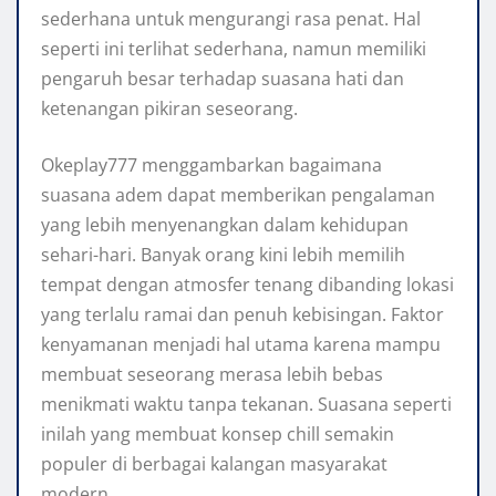
sederhana untuk mengurangi rasa penat. Hal
seperti ini terlihat sederhana, namun memiliki
pengaruh besar terhadap suasana hati dan
ketenangan pikiran seseorang.
Okeplay777 menggambarkan bagaimana
suasana adem dapat memberikan pengalaman
yang lebih menyenangkan dalam kehidupan
sehari-hari. Banyak orang kini lebih memilih
tempat dengan atmosfer tenang dibanding lokasi
yang terlalu ramai dan penuh kebisingan. Faktor
kenyamanan menjadi hal utama karena mampu
membuat seseorang merasa lebih bebas
menikmati waktu tanpa tekanan. Suasana seperti
inilah yang membuat konsep chill semakin
populer di berbagai kalangan masyarakat
modern.