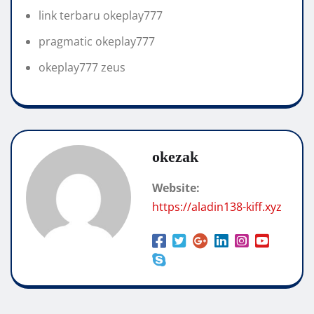
link terbaru okeplay777
pragmatic okeplay777
okeplay777 zeus
okezak
Website:
https://aladin138-kiff.xyz