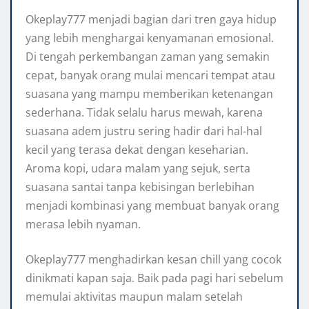
Okeplay777 menjadi bagian dari tren gaya hidup
yang lebih menghargai kenyamanan emosional.
Di tengah perkembangan zaman yang semakin
cepat, banyak orang mulai mencari tempat atau
suasana yang mampu memberikan ketenangan
sederhana. Tidak selalu harus mewah, karena
suasana adem justru sering hadir dari hal-hal
kecil yang terasa dekat dengan keseharian.
Aroma kopi, udara malam yang sejuk, serta
suasana santai tanpa kebisingan berlebihan
menjadi kombinasi yang membuat banyak orang
merasa lebih nyaman.
Okeplay777 menghadirkan kesan chill yang cocok
dinikmati kapan saja. Baik pada pagi hari sebelum
memulai aktivitas maupun malam setelah