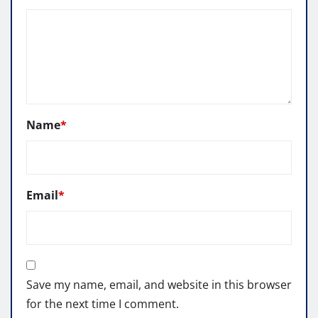
Name
*
Email
*
Save my name, email, and website in this browser
for the next time I comment.