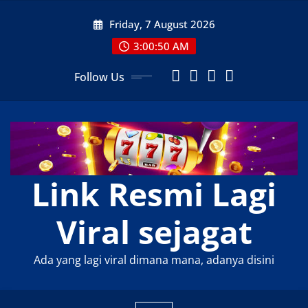
Skip
Friday, 7 August 2026
to
content
3:00:51 AM
Follow Us
Link Resmi Lagi
Viral sejagat
Ada yang lagi viral dimana mana, adanya disini