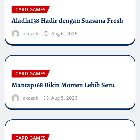
CARD GAMES
Aladin138 Hadir dengan Suasana Fresh
okezak
Aug 6, 2026
CARD GAMES
Mantap168 Bikin Momen Lebih Seru
okezak
Aug 5, 2026
CARD GAMES