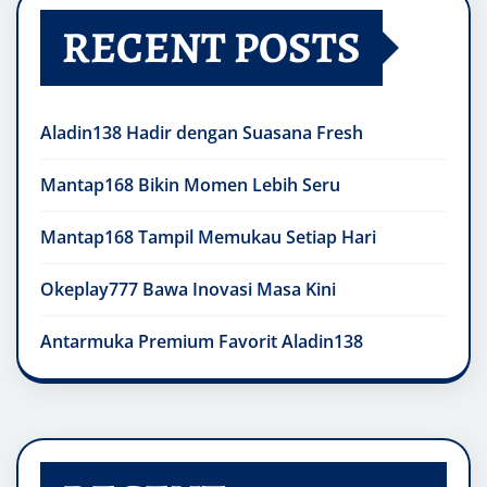
RECENT POSTS
Aladin138 Hadir dengan Suasana Fresh
Mantap168 Bikin Momen Lebih Seru
Mantap168 Tampil Memukau Setiap Hari
Okeplay777 Bawa Inovasi Masa Kini
Antarmuka Premium Favorit Aladin138