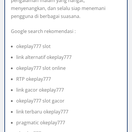
pengalaman malam yang hangat,
menyenangkan, dan selalu siap menemani
pengguna di berbagai suasana.
Google search rekomendasi :
okeplay777 slot
link alternatif okeplay777
okeplay777 slot online
RTP okeplay777
link gacor okeplay777
okeplay777 slot gacor
link terbaru okeplay777
pragmatic okeplay777