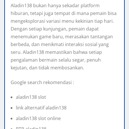
Aladin138 bukan hanya sekadar platform
hiburan, tetapi juga tempat di mana pemain bisa
mengeksplorasi variasi menu kekinian tiap hari.
Dengan setiap kunjungan, pemain dapat
menemukan game baru, merasakan tantangan
berbeda, dan menikmati interaksi sosial yang
seru. Aladin138 memastikan bahwa setiap
pengalaman bermain selalu segar, penuh
kejutan, dan tidak membosankan.
Google search rekomendasi :
aladin138 slot
link alternatif aladin138
aladin138 slot online
RTP aladin138