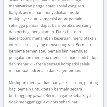
menawarkan pengalaman sosial yang seru.
Banyak permainan menyediakan mode
multiplayer atau kompetisi antar pemain,
sehingga pemain dapat berinteraksi, bersaing,
dan berbagi pengalaman. Fitur chat dan
leaderboard menambah keseruan, menciptakan
interaksi sosial yang menyenangkan. Bermain
bersama teman atau pemain lain membuat
pengalaman mencoba menu kekinian lebih hidup
dan menarik, karena sensasi kompetisi selalu
menambah adrenalin dan kegembiraan.
Meskipun menawarkan banyak keseruan, penting
bagi pemain untuk tetap bermain secara
bertanggung jawab. Bermain game sebaiknya
tidak mengganggu aktivitas sehari-hari,