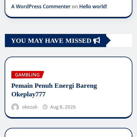
A WordPress Commenter
on
Hello world!
YOU MAY HAVE MISSED
GAMBLING
Pemain Penuh Energi Bareng
Okeplay777
okezak
Aug 8, 2026