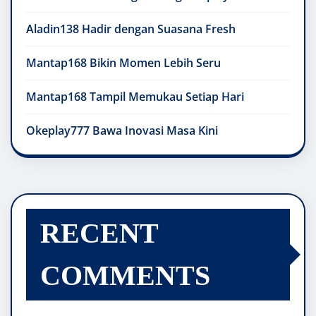
Aladin138 Hadir dengan Suasana Fresh
Mantap168 Bikin Momen Lebih Seru
Mantap168 Tampil Memukau Setiap Hari
Okeplay777 Bawa Inovasi Masa Kini
RECENT
COMMENTS